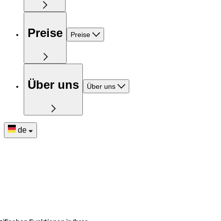
Preise
Preise
Über uns
Über uns
de