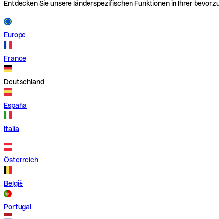
Entdecken Sie unsere länderspezifischen Funktionen in Ihrer bevor
Europe
France
Deutschland
España
Italia
Österreich
België
Portugal