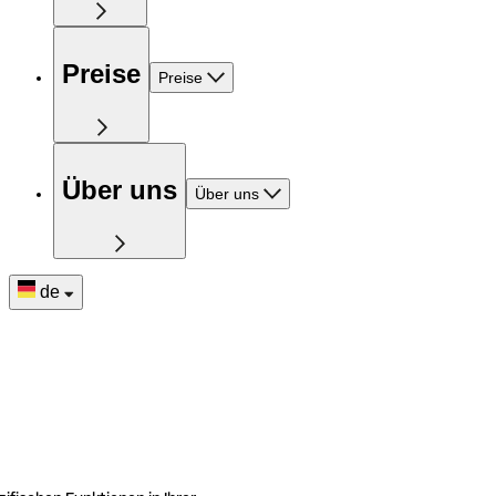
Preise
Preise
Über uns
Über uns
de