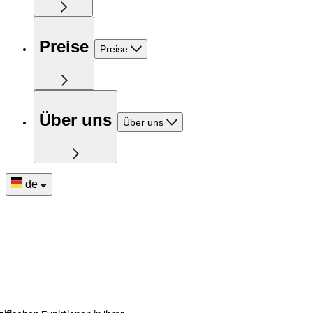
Preise
Preise
Über uns
Über uns
de