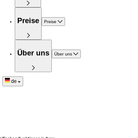
Preise
Preise
Über uns
Über uns
de