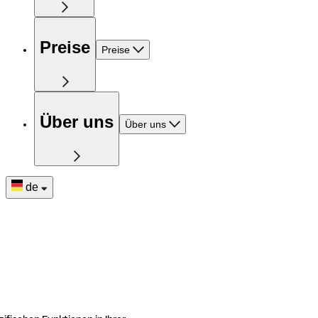
Preise
Preise
Über uns
Über uns
de