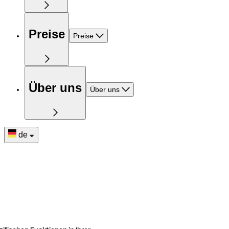
Preise
Preise
Über uns
Über uns
de