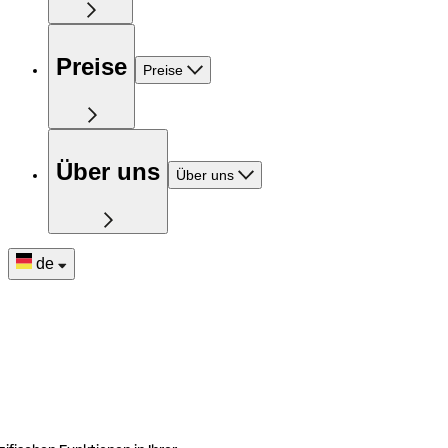
Preise
Preise
Über uns
Über uns
de