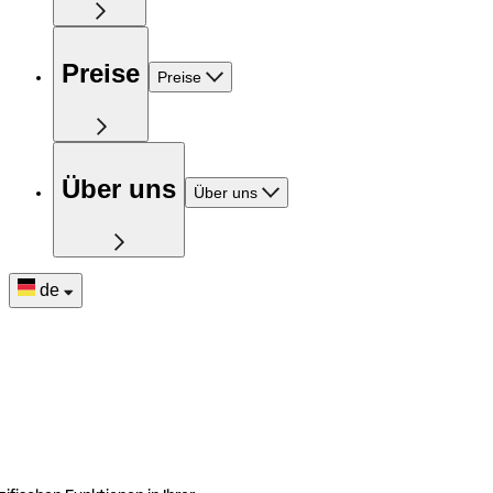
Preise
Preise
Über uns
Über uns
de