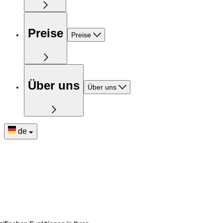
Preise
Preise
Über uns
Über uns
de