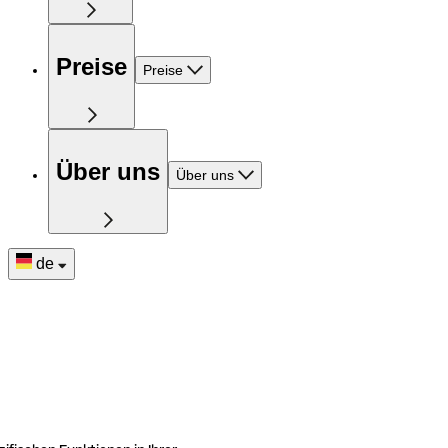
Preise
Preise
Über uns
Über uns
de