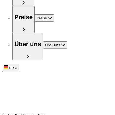
Preise
Preise
Über uns
Über uns
de