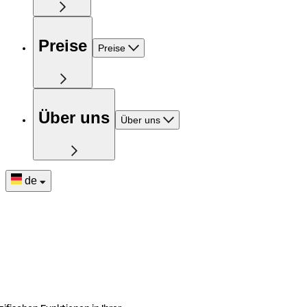
Preise
Preise
Über uns
Über uns
de