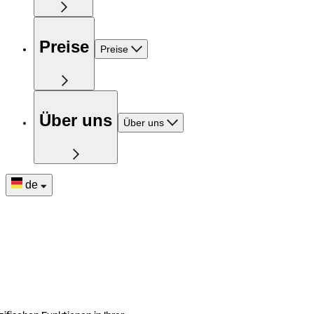
Preise
Preise
Über uns
Über uns
de