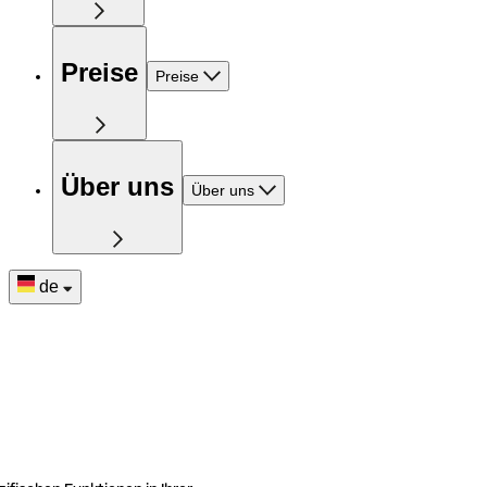
Preise
Preise
Über uns
Über uns
de