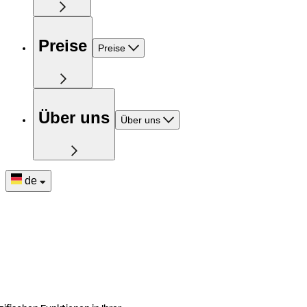
Preise
Preise
Über uns
Über uns
de