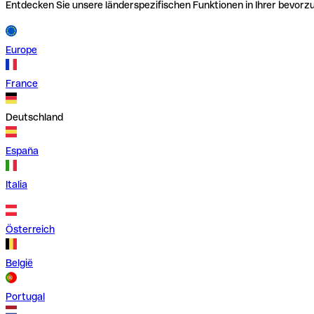
Entdecken Sie unsere länderspezifischen Funktionen in Ihrer bevor
Europe
France
Deutschland
España
Italia
Österreich
België
Portugal