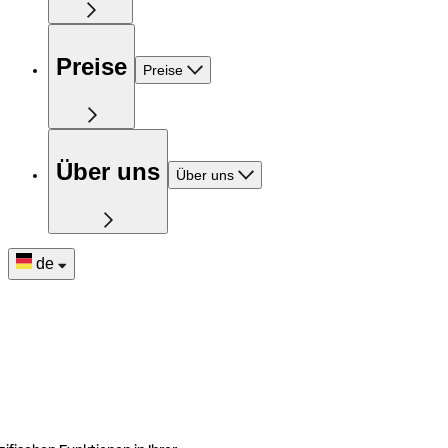
Preise
Preise
Über uns
Über uns
de