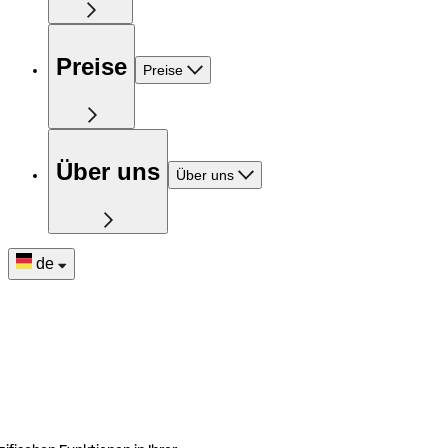
Preise
Preise
Über uns
Über uns
de