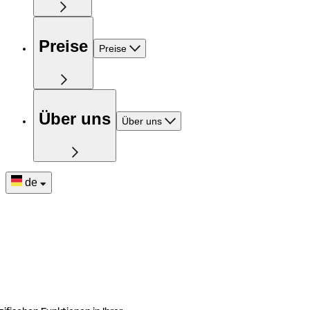
Preise
Preise
Über uns
Über uns
de