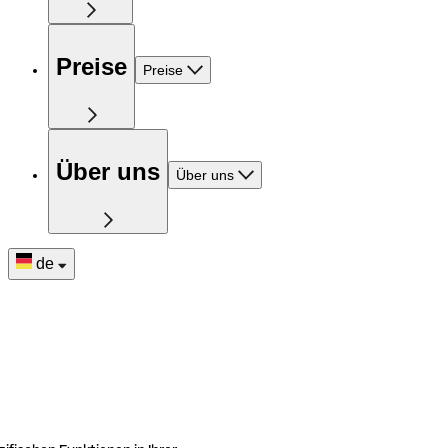
Preise
Preise
Über uns
Über uns
de