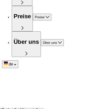
Preise
Preise
Über uns
Über uns
de