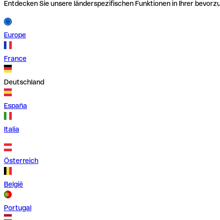
Entdecken Sie unsere länderspezifischen Funktionen in Ihrer bevor
Europe
France
Deutschland
España
Italia
Österreich
België
Portugal