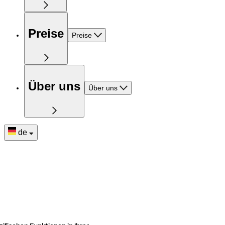
Preise
Preise
Über uns
Über uns
de