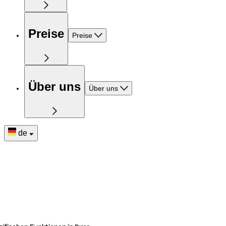
Preise
Preise
Über uns
Über uns
de