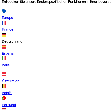
Entdecken Sie unsere länderspezifischen Funktionen in Ihrer bevor
Europe
France
Deutschland
España
Italia
Österreich
België
Portugal