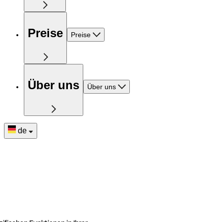
Preise
Preise
Über uns
Über uns
de