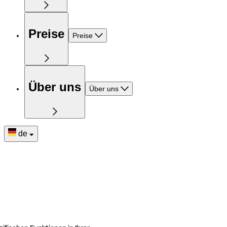
Preise
Preise
Über uns
Über uns
de