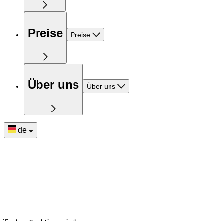
Preise
Preise
Über uns
Über uns
de