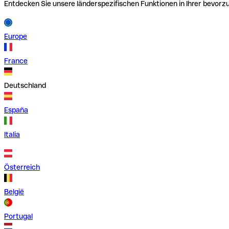
Entdecken Sie unsere länderspezifischen Funktionen in Ihrer bevor
Europe
France
Deutschland
España
Italia
Österreich
België
Portugal