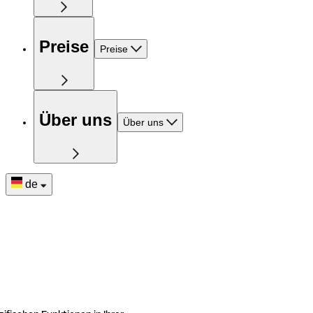
Preise
Preise
Über uns
Über uns
de