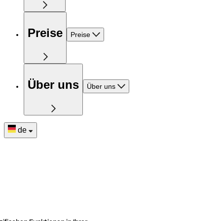
Preise
Preise
Über uns
Über uns
de