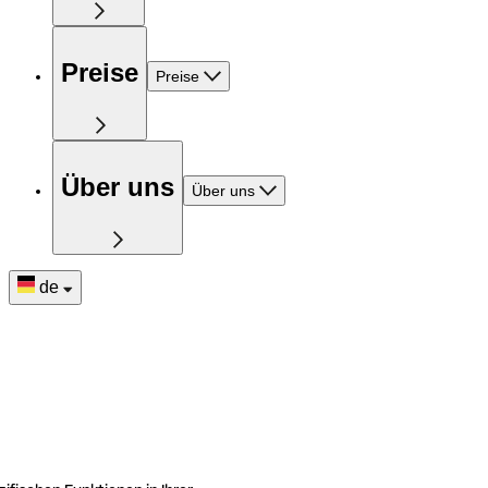
Preise
Preise
Über uns
Über uns
de