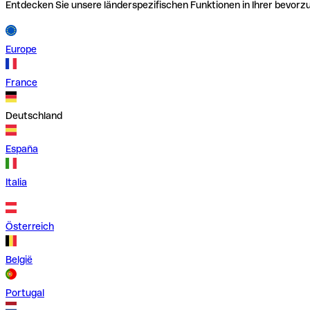
Entdecken Sie unsere länderspezifischen Funktionen in Ihrer bevor
Europe
France
Deutschland
España
Italia
Österreich
België
Portugal