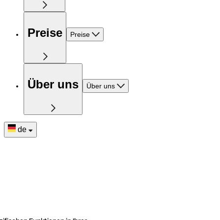
Preise
Preise
Über uns
Über uns
de