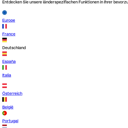
Entdecken Sie unsere länderspezifischen Funktionen in Ihrer bevor
Europe
France
Deutschland
España
Italia
Österreich
België
Portugal