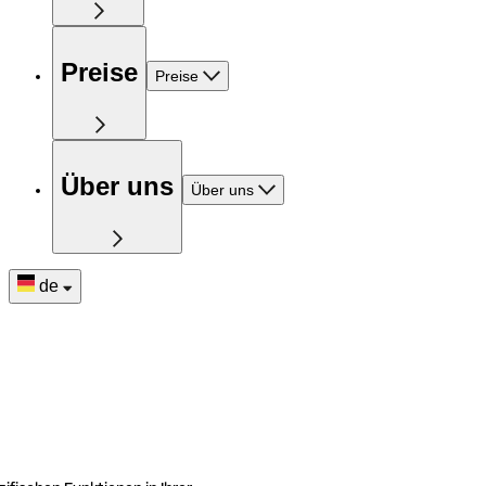
Preise
Preise
Über uns
Über uns
de