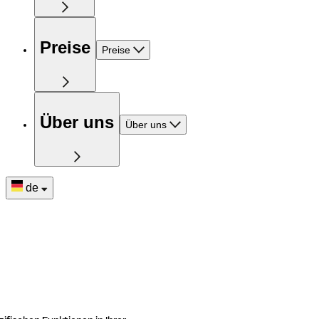
Preise
Preise
Über uns
Über uns
de