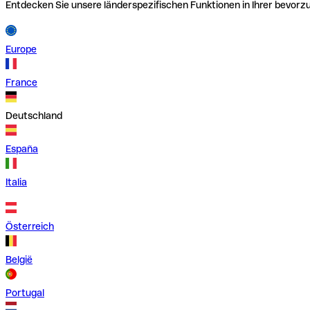
Entdecken Sie unsere länderspezifischen Funktionen in Ihrer bevor
Europe
France
Deutschland
España
Italia
Österreich
België
Portugal