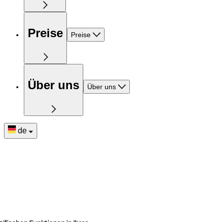
Preise
Preise
Über uns
Über uns
de