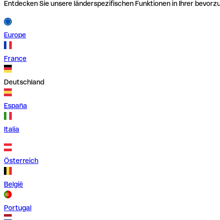
Entdecken Sie unsere länderspezifischen Funktionen in Ihrer bevor
Europe
France
Deutschland
España
Italia
Österreich
België
Portugal