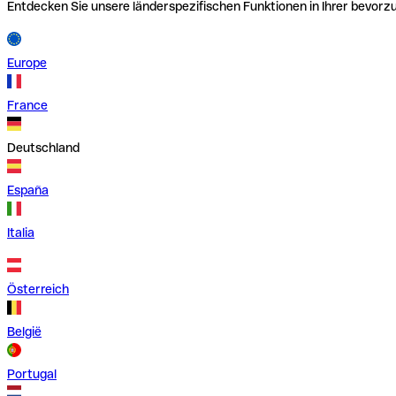
Entdecken Sie unsere länderspezifischen Funktionen in Ihrer bevor
Europe
France
Deutschland
España
Italia
Österreich
België
Portugal