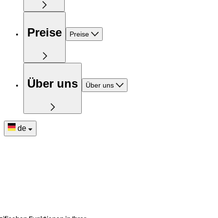
Preise
Preise
Über uns
Über uns
de