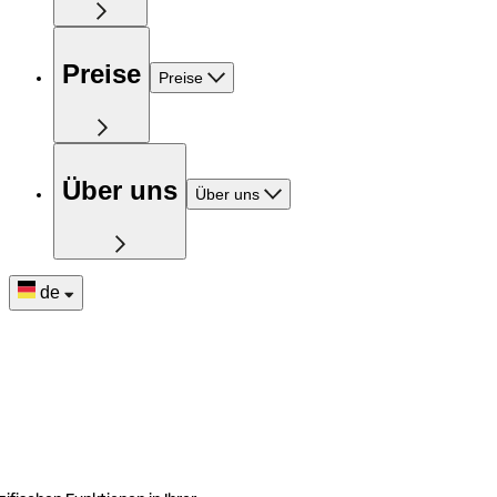
Preise
Preise
Über uns
Über uns
de