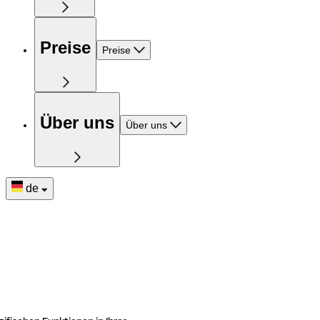
Preise
Preise
Über uns
Über uns
de