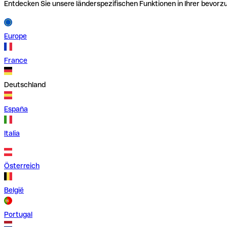
Entdecken Sie unsere länderspezifischen Funktionen in Ihrer bevor
Europe
France
Deutschland
España
Italia
Österreich
België
Portugal