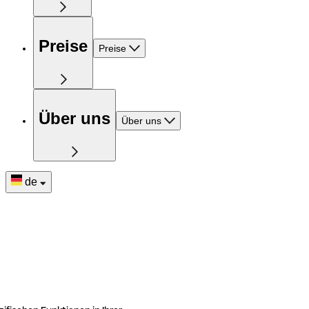
Preise
Preise
Über uns
Über uns
de