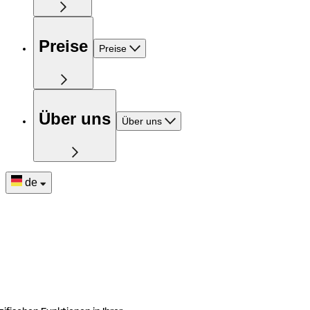
Preise
Preise
Über uns
Über uns
de