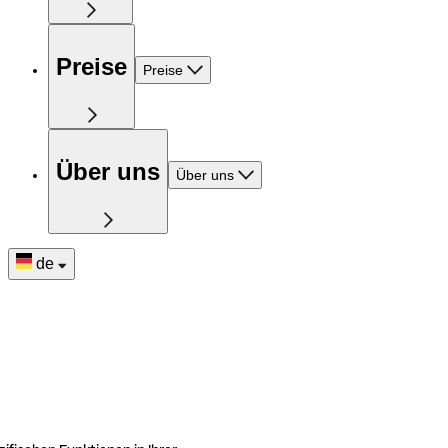
Preise
Preise
Über uns
Über uns
de