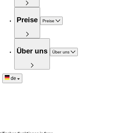
Preise
Preise
Über uns
Über uns
de